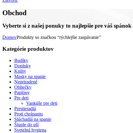
Zatvoriť
Obchod
Vyberte si z našej ponuky to najlepšie pre váš spáno
Domov
Produkty so značkou “rýchlejšie zaspávanie”
Kategórie produktov
Budíky
Doplnky
Knihy
Masky na spanie
Nepriradené
Obliečky
Paplóny
Pre deti
Vankúše pre deti
Prestieradlá
Proti chrápaniu
Slúchadlá na spanie
Štuple do uší
Svetelná hygiena