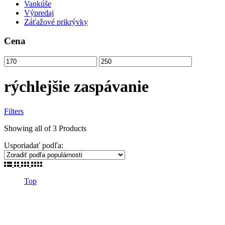
Vankúše
Výpredaj
Záťažové prikrývky
Cena
rýchlejšie zaspávanie
Filters
Zoradené
Showing
all of 3
Products
podľa
Usporiadať podľa:
popularity
Top