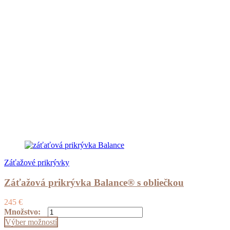
Záťažové prikrývky
Záťažová prikrývka Balance® s obliečkou
245
€
množstvo
Množstvo:
Záťažová
Tento
Výber možností
prikrývka