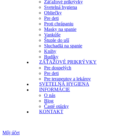
Záťažové prikrývky
Svetelná hygiena
Obliečky
Pre deti
Proti chrápaniu
Masky na spanie
Vankúše
Štuple do uší
Sluchadlá na spanie
Knihy
Budíky
ZÁŤAŽOVÉ PRIKRÝVKY
Pre dospelých
Pre deti
Pre terapeutov a lekárov
SVETELNÁ HYGIENA
INFORMÁCIE
O nás
Blog
Časté otázky
KONTAKT
Môj účet