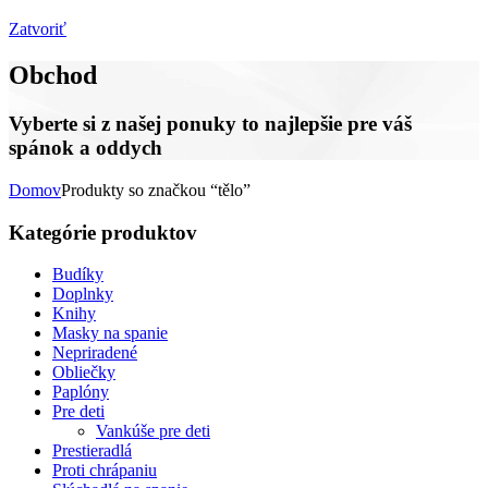
Zatvoriť
Obchod
Vyberte si z našej ponuky to najlepšie pre váš
spánok a oddych
Domov
Produkty so značkou “tělo”
Kategórie produktov
Budíky
Doplnky
Knihy
Masky na spanie
Nepriradené
Obliečky
Paplóny
Pre deti
Vankúše pre deti
Prestieradlá
Proti chrápaniu