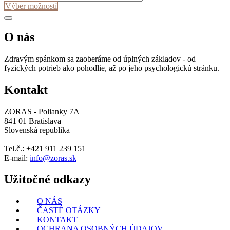
50 €
Prostěradlo
Tento
Výber možností
through
s
produkt
82 €
funkcí
má
chrániče
viacero
O nás
Aura
variantov.
od
Možnosti
Zdravým spánkom sa zaoberáme od úplných základov - od
Velfont
si
fyzických potrieb ako pohodlie, až po jeho psychologickú stránku.
môžete
vybrať
Kontakt
na
stránke
produktu.
ZORAS - Polianky 7A
841 01 Bratislava
Slovenská republika
Tel.č.: +421 911 239 151
E-mail:
info@zoras.sk
Užitočné odkazy
O NÁS
ČASTÉ OTÁZKY
KONTAKT
OCHRANA OSOBNÝCH ÚDAJOV