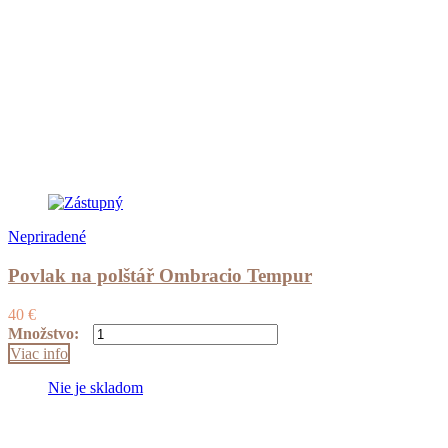
Nepriradené
Povlak na polštář Ombracio Tempur
40
€
množstvo
Množstvo:
Povlak
Viac info
na
polštář
Nie je skladom
Ombracio
Tempur