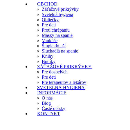
OBCHOD
Záťažové prikrývky
Svetelná hygiena
Obliečky
Pre deti
Proti chrápaniu
Masky na spanie
Vankúše
Štuple do uší
Sluchadlá na spanie
Knihy
Budíky
ZÁŤAŽOVÉ PRIKRÝVKY
Pre dospelých
Pre deti
Pre terapeutov a lekárov
SVETELNÁ HYGIENA
INFORMÁCIE
O nás
Blog
Časté otázky
KONTAKT