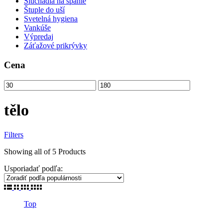
Slúchadlá na spanie
Štuple do uší
Svetelná hygiena
Vankúše
Výpredaj
Záťažové prikrývky
Cena
tělo
Filters
Zoradené
Showing
all of 5
Products
podľa
Usporiadať podľa:
popularity
Top