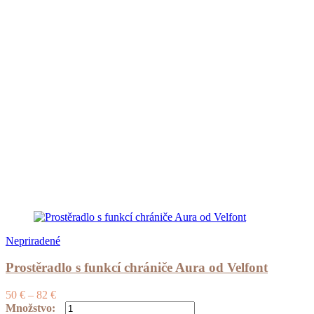
Nepriradené
Prostěradlo s funkcí chrániče Aura od Velfont
Price
50
€
–
82
€
range:
množstvo
Množstvo: