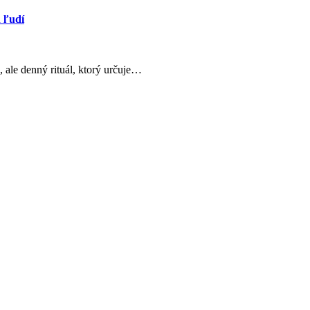
h ľudí
, ale denný rituál, ktorý určuje…