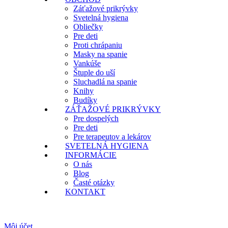
Záťažové prikrývky
Svetelná hygiena
Obliečky
Pre deti
Proti chrápaniu
Masky na spanie
Vankúše
Štuple do uší
Sluchadlá na spanie
Knihy
Budíky
ZÁŤAŽOVÉ PRIKRÝVKY
Pre dospelých
Pre deti
Pre terapeutov a lekárov
SVETELNÁ HYGIENA
INFORMÁCIE
O nás
Blog
Časté otázky
KONTAKT
Môj účet