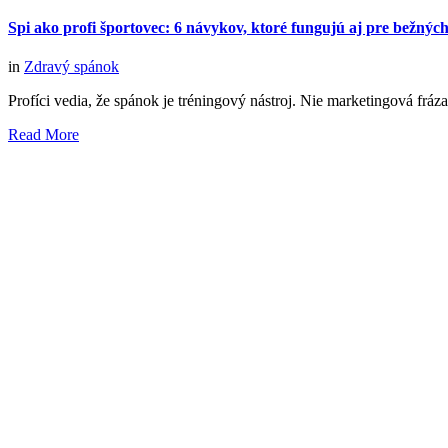
Spi ako profi športovec: 6 návykov, ktoré fungujú aj pre bežnýc
in
Zdravý spánok
Profíci vedia, že spánok je tréningový nástroj. Nie marketingová fráza
Read More