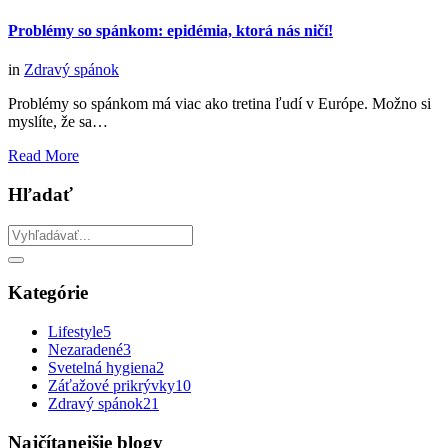
Problémy so spánkom: epidémia, ktorá nás ničí!
in
Zdravý spánok
Problémy so spánkom má viac ako tretina ľudí v Európe. Možno si
myslíte, že sa…
Read More
Hľadať
Kategórie
Lifestyle
5
Nezaradené
3
Svetelná hygiena
2
Záťažové prikrývky
10
Zdravý spánok
21
Najčítanejšie blogy