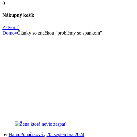
0
Nákupný košík
Zatvoriť
Domov
Články so značkou “problémy so spánkom”
by
Hana Poliačiková
,
20. septembra 2024