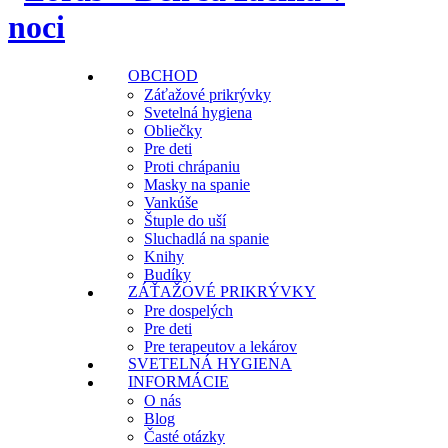
OBCHOD
Záťažové prikrývky
Svetelná hygiena
Obliečky
Pre deti
Proti chrápaniu
Masky na spanie
Vankúše
Štuple do uší
Sluchadlá na spanie
Knihy
Budíky
ZÁŤAŽOVÉ PRIKRÝVKY
Pre dospelých
Pre deti
Pre terapeutov a lekárov
SVETELNÁ HYGIENA
INFORMÁCIE
O nás
Blog
Časté otázky