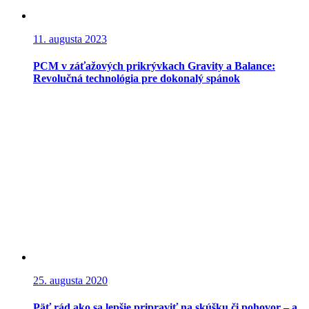
11. augusta 2023
PCM v záťažových prikrývkach Gravity a Balance:
Revolučná technológia pre dokonalý spánok
25. augusta 2020
Päť rád ako sa lepšie pripraviť na skúšku či pohovor – a