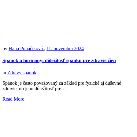
by
Hana Poliačiková
,
11. novembra 2024
Spánok a hormóny: dôležitosť spánku pre zdravie žien
in
Zdravý spánok
Spánok je často považovaný za základ pre fyzické aj duševné
zdravie, no jeho dôležitosť pre…
Read More