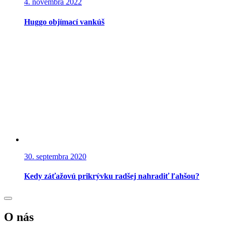
4. novembra 2022
Huggo objímací vankúš
30. septembra 2020
Kedy záťažovú prikrývku radšej nahradiť ľahšou?
O nás