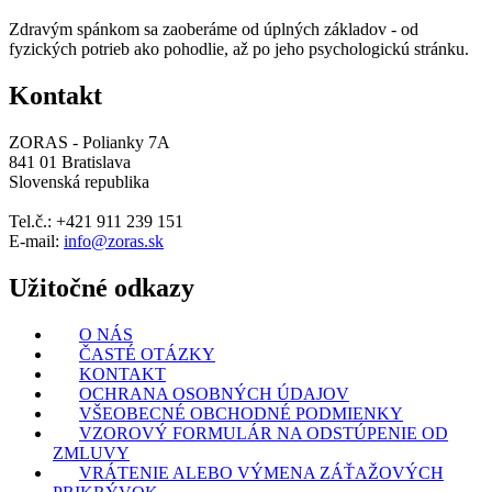
Zdravým spánkom sa zaoberáme od úplných základov - od
fyzických potrieb ako pohodlie, až po jeho psychologickú stránku.
Kontakt
ZORAS - Polianky 7A
841 01 Bratislava
Slovenská republika
Tel.č.: +421 911 239 151
E-mail:
info@zoras.sk
Užitočné odkazy
O NÁS
ČASTÉ OTÁZKY
KONTAKT
OCHRANA OSOBNÝCH ÚDAJOV
VŠEOBECNÉ OBCHODNÉ PODMIENKY
VZOROVÝ FORMULÁR NA ODSTÚPENIE OD
ZMLUVY
VRÁTENIE ALEBO VÝMENA ZÁŤAŽOVÝCH