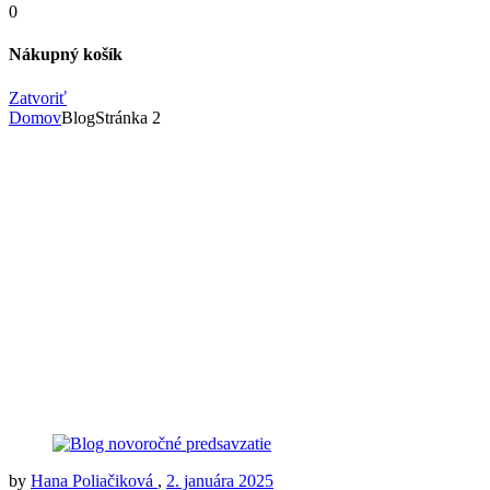
0
Nákupný košík
Zatvoriť
Domov
Blog
Stránka 2
by
Hana Poliačiková
,
2. januára 2025