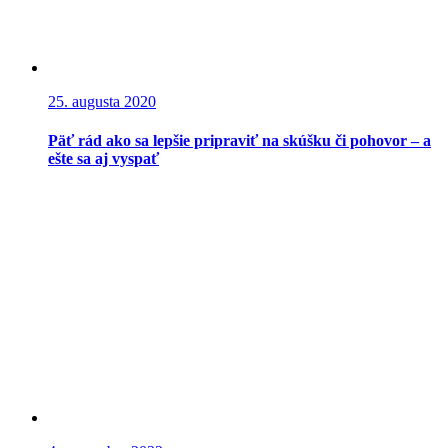
25. augusta 2020
Päť rád ako sa lepšie pripraviť na skúšku či pohovor – a
ešte sa aj vyspať