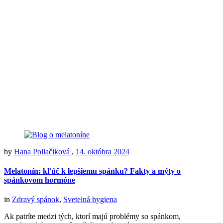
by
Hana Poliačiková
,
14. októbra 2024
Melatonín: kľúč k lepšiemu spánku? Fakty a mýty o
spánkovom hormóne
in
Zdravý spánok
,
Svetelná hygiena
Ak patríte medzi tých, ktorí majú problémy so spánkom,