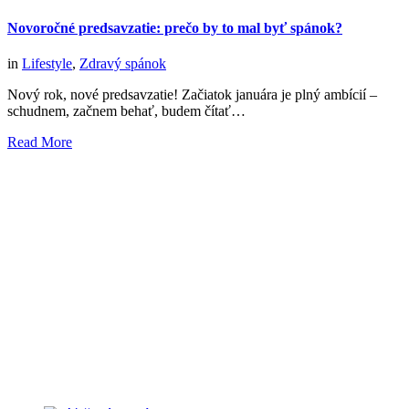
Novoročné predsavzatie: prečo by to mal byť spánok?
in
Lifestyle
,
Zdravý spánok
Nový rok, nové predsavzatie! Začiatok januára je plný ambícií –
schudnem, začnem behať, budem čítať…
Read More