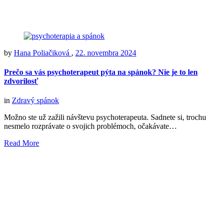
by
Hana Poliačiková
,
22. novembra 2024
Prečo sa vás psychoterapeut pýta na spánok? Nie je to len
zdvorilosť
in
Zdravý spánok
Možno ste už zažili návštevu psychoterapeuta. Sadnete si, trochu
nesmelo rozprávate o svojich problémoch, očakávate…
Read More