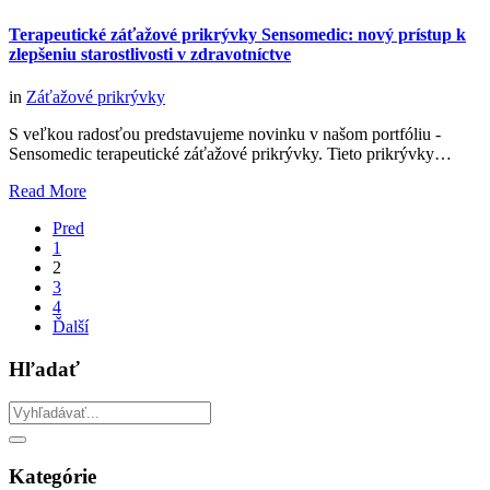
Terapeutické záťažové prikrývky Sensomedic: nový prístup k
zlepšeniu starostlivosti v zdravotníctve
in
Záťažové prikrývky
S veľkou radosťou predstavujeme novinku v našom portfóliu -
Sensomedic terapeutické záťažové prikrývky. Tieto prikrývky…
Read More
Pred
1
2
3
4
Ďalší
Hľadať
Kategórie