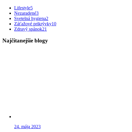
Lifestyle
5
Nezaradené
3
Svetelná hygiena
2
Záťažové prikrývky
10
Zdravý spánok
21
Najčítanejšie blogy
24. mája 2023