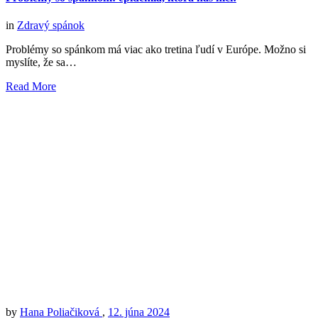
in
Zdravý spánok
Problémy so spánkom má viac ako tretina ľudí v Európe. Možno si
myslíte, že sa…
Read More
by
Hana Poliačiková
,
12. júna 2024