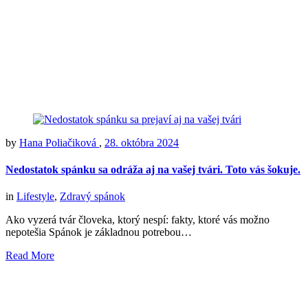
by
Hana Poliačiková
,
28. októbra 2024
Nedostatok spánku sa odráža aj na vašej tvári. Toto vás šokuje.
in
Lifestyle
,
Zdravý spánok
Ako vyzerá tvár človeka, ktorý nespí: fakty, ktoré vás možno
nepotešia Spánok je základnou potrebou…
Read More