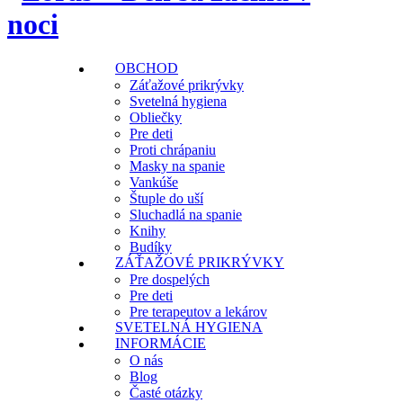
OBCHOD
Záťažové prikrývky
Svetelná hygiena
Obliečky
Pre deti
Proti chrápaniu
Masky na spanie
Vankúše
Štuple do uší
Sluchadlá na spanie
Knihy
Budíky
ZÁŤAŽOVÉ PRIKRÝVKY
Pre dospelých
Pre deti
Pre terapeutov a lekárov
SVETELNÁ HYGIENA
INFORMÁCIE
O nás
Blog
Časté otázky