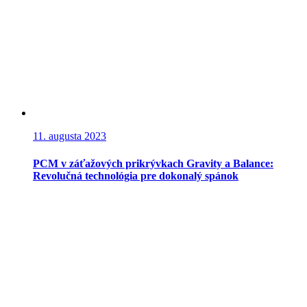
11. augusta 2023
PCM v záťažových prikrývkach Gravity a Balance:
Revolučná technológia pre dokonalý spánok