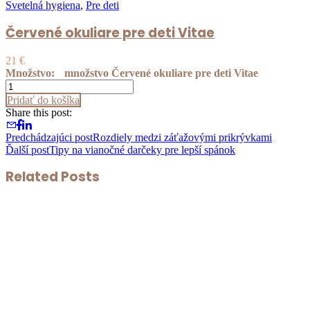
Svetelná hygiena
,
Pre deti
Červené okuliare pre deti Vitae
21
€
Množstvo:
množstvo Červené okuliare pre deti Vitae
Pridať do košíka
Share this post:
Predchádzajúci post
Rozdiely medzi záťažovými prikrývkami
Ďalší post
Tipy na vianočné darčeky pre lepší spánok
Related Posts