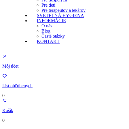
Pre deti
Pre terapeutov a lekárov
SVETELNÁ HYGIENA
INFORMÁCIE
O nás
Blog
Časté otázky
KONTAKT
Môj účet
List obľúbených
0
Košík
0