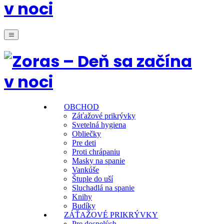
OBCHOD
Záťažové prikrývky
Svetelná hygiena
Obliečky
Pre deti
Proti chrápaniu
Masky na spanie
Vankúše
Štuple do uší
Sluchadlá na spanie
Knihy
Budíky
ZÁŤAŽOVÉ PRIKRÝVKY
Pre dospelých