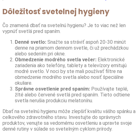
Dôležitosť svetelnej hygieny
Čo znamená dbať na svetelnú hygienu? Je to viac než len
vypnúť svetlá pred spaním.
Denné svetlo:
Snažte sa stráviť aspoň 20-30 minút
denne na priamom dennom svetle, či už prechádzkou
alebo sedením pri okne.
Obmedzenie modrého svetla večer:
Elektronické
zariadenia ako telefóny, tablety a televízory emitujú
modré svetlo. V noci by ste mali používať filtre na
obmedzenie modrého svetla alebo nosiť špeciálne
okuliare.
Správne osvetlenie pred spaním:
Používajte teplé,
žlté alebo červené svetlá pred spaním. Tieto odtiene
svetla nerušia produkciu melatonínu.
Dbať na svetelnú hygienu môže zlepšiť kvalitu vášho spánku a
celkového zdravotného stavu. Investujte do správnych
produktov, venujte sa vedomému osvetleniu a upravte svoje
denné rutiny v súlade so svetelným cyklom prírody.