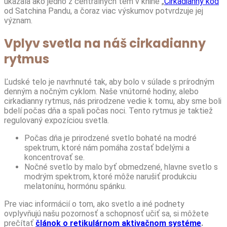
ukázala ako jedno z centrálnych tém v knihe „
Cirkadianny kód
“
od Satchina Pandu, a čoraz viac výskumov potvrdzuje jej
význam.
Vplyv svetla na náš cirkadianny
rytmus
Ľudské telo je navrhnuté tak, aby bolo v súlade s prírodným
denným a nočným cyklom. Naše vnútorné hodiny, alebo
cirkadianny rytmus, nás prirodzene vedie k tomu, aby sme boli
bdelí počas dňa a spali počas noci. Tento rytmus je taktiež
regulovaný expozíciou svetla.
Počas dňa je prirodzené svetlo bohaté na modré
spektrum, ktoré nám pomáha zostať bdelými a
koncentrovať se.
Nočné svetlo by malo byť obmedzené, hlavne svetlo s
modrým spektrom, ktoré môže narušiť produkciu
melatonínu, hormónu spánku.
Pre viac informácií o tom, ako svetlo a iné podnety
ovplyvňujú našu pozornosť a schopnosť učiť sa, si môžete
prečítať
článok o retikulárnom aktivačnom systéme
.