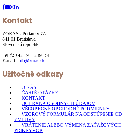
Kontakt
ZORAS - Polianky 7A
841 01 Bratislava
Slovenská republika
Tel.č.: +421 911 239 151
E-mail:
info@zoras.sk
Užitočné odkazy
O NÁS
ČASTÉ OTÁZKY
KONTAKT
OCHRANA OSOBNÝCH ÚDAJOV
VŠEOBECNÉ OBCHODNÉ PODMIENKY
VZOROVÝ FORMULÁR NA ODSTÚPENIE OD
ZMLUVY
VRÁTENIE ALEBO VÝMENA ZÁŤAŽOVÝCH
PRIKRÝVOK