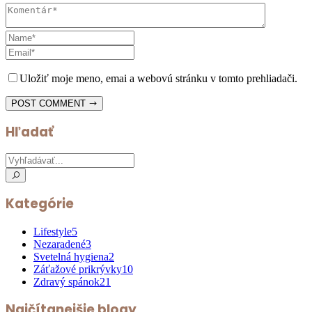
Uložiť moje meno, emai a webovú stránku v tomto prehliadači.
POST COMMENT
Hľadať
Kategórie
Lifestyle
5
Nezaradené
3
Svetelná hygiena
2
Záťažové prikrývky
10
Zdravý spánok
21
Najčítanejšie blogy