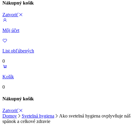
Nákupný košík
Zatvoriť
Môj účet
List obľúbených
0
Košík
0
Nákupný košík
Zatvoriť
Domov
Svetelná hygiena
Ako svetelná hygiena ovplyvňuje náš
spánok a celkové zdravie