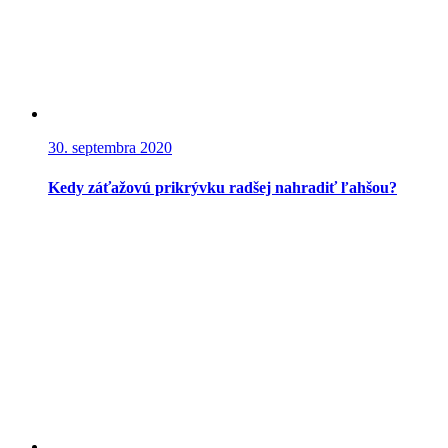
30. septembra 2020
Kedy záťažovú prikrývku radšej nahradiť ľahšou?