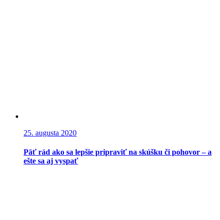
25. augusta 2020
Päť rád ako sa lepšie pripraviť na skúšku či pohovor – a
ešte sa aj vyspať