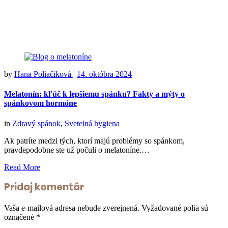
by
Hana Poliačiková
|
14. októbra 2024
Melatonín: kľúč k lepšiemu spánku? Fakty a mýty o
spánkovom hormóne
in
Zdravý spánok
,
Svetelná hygiena
Ak patríte medzi tých, ktorí majú problémy so spánkom,
pravdepodobne ste už počuli o melatoníne.…
Read More
Pridaj komentár
Vaša e-mailová adresa nebude zverejnená.
Vyžadované polia sú
označené
*