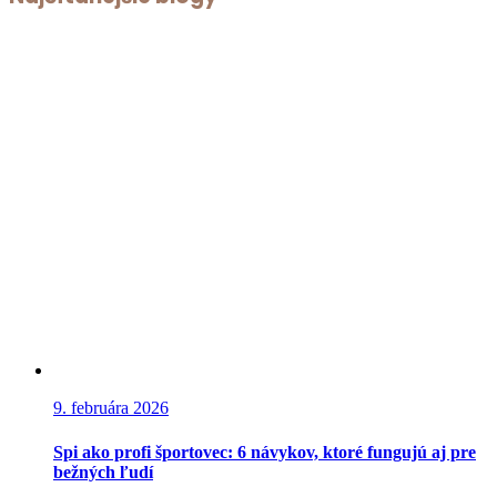
9. februára 2026
Spi ako profi športovec: 6 návykov, ktoré fungujú aj pre
bežných ľudí